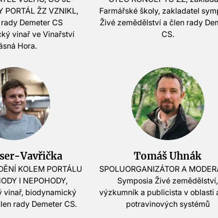
Y PORTÁL ŽZ VZNIKL,
Farmářské školy, zakladatel sym
 rady Demeter CS
Živé zemědělství a člen rady De
ký vinař ve Vinařství
CS.
ásná Hora.
ser-Vavřička
Tomáš Uhnák
DĚNÍ KOLEM PORTÁLU
SPOLUORGANIZÁTOR A MODER
HODY I NEPOHODY,
Symposia Živé zemědělství
 vinař, biodynamický
výzkumník a publicista v oblasti
člen rady Demeter CS.
potravinových systémů