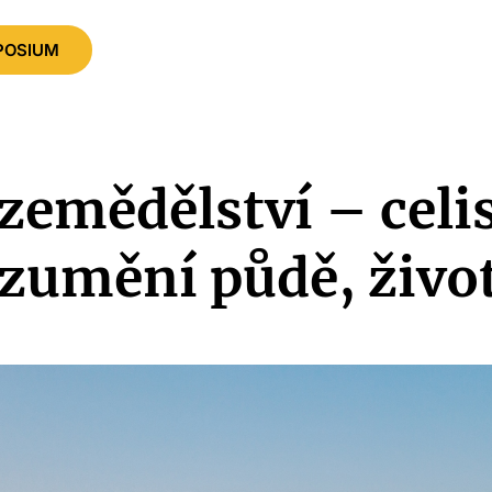
POSIUM
 zemědělství – celi
zumění půdě, životu