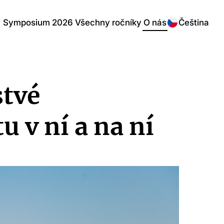
Symposium 2026
Všechny ročníky
O nás
Čeština
stvé
 v ní a na ní