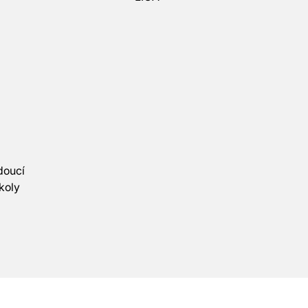
doucí
koly