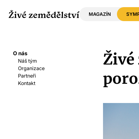
MAGAZÍN
SYM
O nás
Živé
Náš tým
Organizace
poro
Partneři
Kontakt