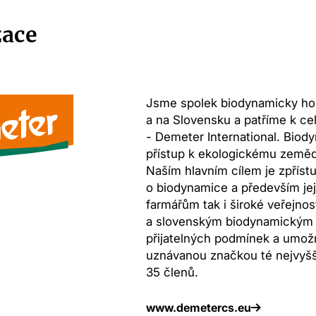
zace
Jsme spolek biodynamicky ho
a na Slovensku a patříme k ce
- Demeter International. Biod
přístup k ekologickému zemědě
Naším hlavním cílem je zpřístu
o biodynamice a především její
farmářům tak i široké veřejno
a slovenským biodynamickým 
přijatelných podmínek a umož
uznávanou značkou té nejvyšší
35 členů.
www.demetercs.eu