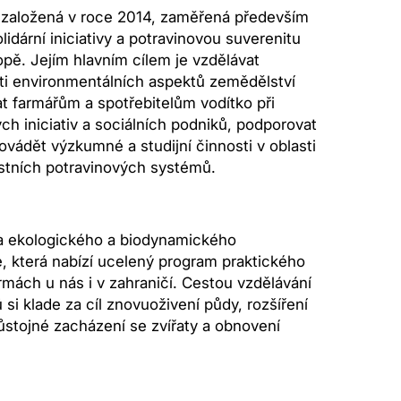
 založená v roce 2014, zaměřená především
olidární iniciativy a potravinovou suverenitu
opě. Jejím hlavním cílem je vzdělávat
sti environmentálních aspektů zemědělství
at farmářům a spotřebitelům vodítko při
ch iniciativ a sociálních podniků, podporovat
rovádět výzkumné a studijní činnosti v oblasti
stních potravinových systémů.
la ekologického a biodynamického
, která nabízí ucelený program praktického
rmách u nás i v zahraničí. Cestou vzdělávání
i klade za cíl znovuoživení půdy, rozšíření
ůstojné zacházení se zvířaty a obnovení