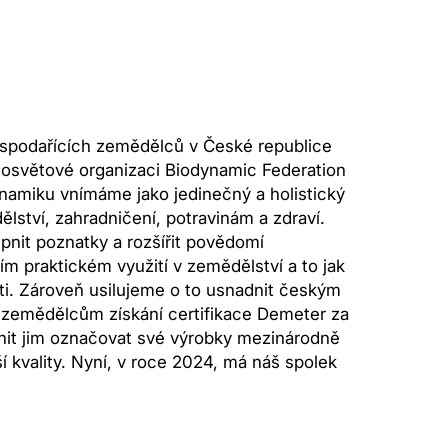
spodařících zemědělců v České republice
losvětové organizaci Biodynamic Federation
ynamiku vnímáme jako jedinečný a holistický
lství, zahradničení, potravinám a zdraví.
pnit poznatky a rozšířit povědomí
m praktickém využití v zemědělství a to jak
sti. Zároveň usilujeme o to usnadnit českým
zemědělcům získání certifikace Demeter za
nit jim označovat své výrobky mezinárodně
 kvality. Nyní, v roce 2024, má náš spolek