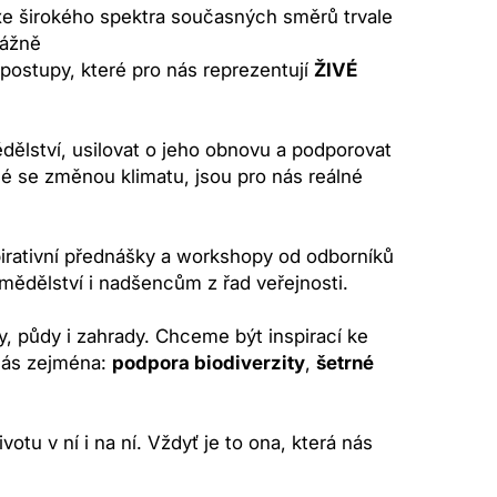
xe širokého spektra současných směrů trvale
vážně
postupy, které pro nás reprezentují
ŽIVÉ
ělství, usilovat o jeho obnovu a podporovat
né se změnou klimatu, jsou pro nás reálné
pirativní přednášky a workshopy od odborníků
mědělství i nadšencům z řad veřejnosti.
y, půdy i zahrady. Chceme být inspirací ke
 nás zejména:
podpora biodiverzity
,
šetrné
u v ní i na ní. Vždyť je to ona, která nás