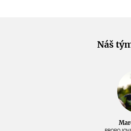
Náš tý
Mar
PROPOJOVA