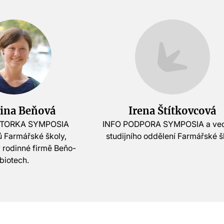
řina Beňová
Irena Štítkovcová
TORKA SYMPOSIA
INFO PODPORA SYMPOSIA a ve
ů Farmářské školy,
studijního oddělení Farmářské š
 rodinné firmě Beňo-
biotech.