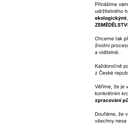
Přinášíme vám
udržitelného h
ekologickými
ZEMĚDĚLSTV
Chceme tak př
životní proces
a viditelné.
Každoročně 
z České republ
Věříme, že je 
konkrétním kr
zpracování p
Doufáme, že vá
všechny nese 