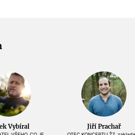
m
ek Vybíral
Jiří Prachař
TEL VŠEHO, CO JE
OTEC KONCEPTU ŽZ, zaklada