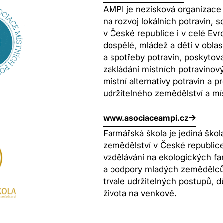
AMPI je nezisková organizace
na rozvoj lokálních potravin, s
v České republice i v celé Evr
dospělé, mládež a děti v obla
a spotřeby potravin, poskytov
zakládání místních potravinový
místní alternativy potravin a p
udržitelného zemědělství a mí
www.asociaceampi.cz
Farmářská škola je jediná ško
zemědělství v České republice
vzdělávání na ekologických fa
a podpory mladých zemědělců s
trvale udržitelných postupů, d
života na venkově.