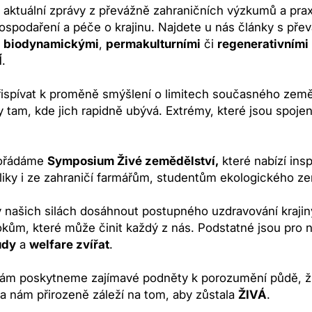
 aktuální zprávy z převážně zahraničních výzkumů a pra
ospodaření a péče o krajinu. Najdete u nás články s pře
,
biodynamickými
,
permakulturními
či
regenerativními
Í
.
ispívat k proměně smýšlení o limitech současného zeměd
y tam, kde jich rapidně ubývá. Extrémy, které jsou spoje
pořádáme
Symposium Živé zemědělství,
které nabízí ins
iky i ze zahraničí farmářům, studentům ekologického ze
v našich silách dosáhnout postupného uzdravování krajin
okům, které může činit každý z nás. Podstatné jsou pro
ůdy
a
welfare zvířat
.
m poskytneme zajímavé podněty k porozumění půdě, život
a nám přirozeně záleží na tom, aby zůstala
ŽIVÁ
.